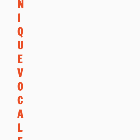
N
I
Q
U
E
V
O
C
A
L