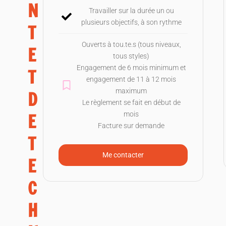
N
Travailler sur la durée un ou
plusieurs objectifs, à son rythme
T
Ouverts à tou.te.s (tous niveaux,
E
tous styles)
Engagement de 6 mois minimum et
T
engagement de 11 à 12 mois
maximum
D
Le règlement se fait en début de
E
mois
Facture sur demande
T
Me contacter
E
C
H