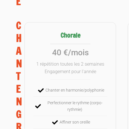
E
C
Chorale
H
A
40 €/mois
N
1 répétition toutes les 2 semaines
Engagement pour l'année
T
E
Chanter en harmonie/polyphonie
N
Perfectionner le rythme (corpo-
rythmie)
G
Affiner son oreille
R