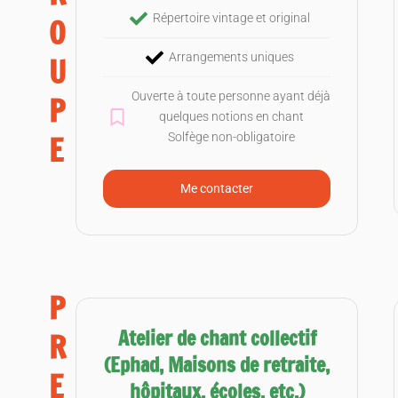
Répertoire vintage et original
O
Arrangements uniques
U
Ouverte à toute personne ayant déjà
P
quelques notions en chant
E
Solfège non-obligatoire
Me contacter
P
Atelier de chant collectif
R
(Ephad, Maisons de retraite,
E
hôpitaux, écoles, etc.)